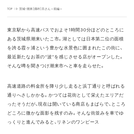
TOP
茨城・潮来［偶吟］旦さん＜前編＞
東京駅から高速バスでおよそ1時間30分ほどのところに
ある茨城県潮来いたこ市。湖としては日本第二位の面積
を誇る霞ヶ浦という豊かな水景色に囲まれたこの街に、
最近新たなお茶の“波”を感じさせる店がオープンした。
そんな噂を聞きつけ潮来市へと車を走らせた。
高速道路の料金所を降り少し走ると浜丁通りと呼ばれる
通りへさしかかる。かつては花街として栄えたエリアだ
ったそうだが、現在は開いている商店もまばらで、ところ
どころに微かな面影を残すのみ。そんな街並みを車でゆ
っくりと進んでみると、リネンのワンピース