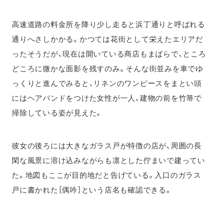
高速道路の料金所を降り少し走ると浜丁通りと呼ばれる
通りへさしかかる。かつては花街として栄えたエリアだ
ったそうだが、現在は開いている商店もまばらで、ところ
どころに微かな面影を残すのみ。そんな街並みを車でゆ
っくりと進んでみると、リネンのワンピースをまとい頭
にはヘアバンドをつけた女性が一人、建物の前を竹箒で
掃除している姿が見えた。
彼女の後ろには大きなガラス戸が特徴の店が、周囲の長
閑な風景に溶け込みながらも凛とした佇まいで建ってい
た。地図もここが目的地だと告げている。入口のガラス
戸に書かれた［偶吟］という店名も確認できる。